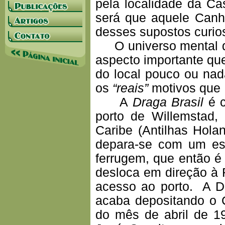
pela localidade da Ca
será que aquele Canh
desses supostos curio
O universo mental qu
aspecto importante que
do local pouco ou nad
os
“reais”
motivos que 
A
Draga Brasil
é c
porto de Willemstad,
Caribe (Antilhas Hol
depara-se com um est
ferrugem, que então é 
desloca em direção à R
acesso ao porto. A Dr
acaba depositando o 
do mês de abril de 19