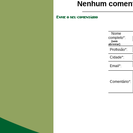
Nenhum coment
Nome
completo*:
(sem
abreviar)
Profissão*:
Cidade*:
Email*:
Comentário*: