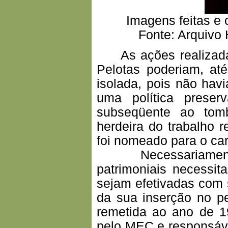
Imagens feitas e 
Fonte: Arquivo 
As ações realizadas
Pelotas poderiam, at
isolada, pois não hav
uma política preserv
subseqüente ao tom
herdeira do trabalho 
foi nomeado para o ca
Necessariamente, 
patrimoniais necessit
sejam efetivadas com 
da sua inserção no pe
remetida ao ano de 1
pelo MEC e responsáve