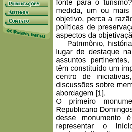
fonte para o turism
medida, um ou mais 
objetivo, perca a raz
políticas de preserva
aspectos da objetivaç
Patrimônio, históri
lugar de destaque na
assuntos pertinentes,
têm constituído um im
centro de iniciativ
discussões sobre memó
abordagem [1].
O primeiro monume
Republicano Domingos J
desse monumento é 
representar o iní