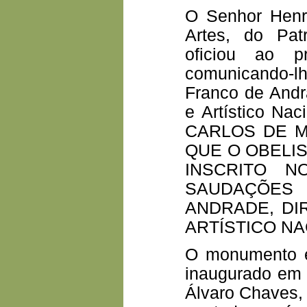
O Senhor Henri
Artes, do Patr
oficiou ao pr
comunicando-l
Franco de Andra
e Artístico Na
CARLOS DE M
QUE O OBELI
INSCRITO N
SAUDAÇÕES
ANDRADE, DI
ARTÍSTICO NA
O monumento e
inaugurado em 1
Álvaro Chaves,