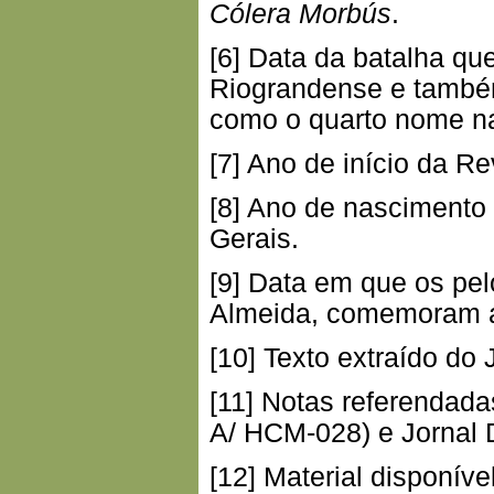
Cólera Morbús
.
[6] Data da batalha q
Riograndense e també
como o quarto nome na 
[7] Ano de início da R
[8] Ano de nasciment
Gerais.
[9] Data em que os pel
Almeida, comemoram a 
[10] Texto extraído do 
[11] Notas referendad
A/ HCM-028) e Jornal D
[12] Material disponí