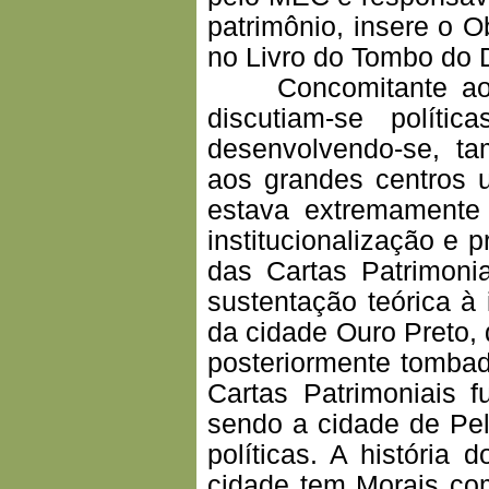
patrimônio, insere o 
no Livro do Tombo do
Concomitante ao qu
discutiam-se políti
desenvolvendo-se, t
aos grandes centros u
estava extremamente 
institucionalização e 
das Cartas Patrimoni
sustentação teórica à 
da cidade Ouro Preto
posteriormente tomba
Cartas Patrimoniais f
sendo a cidade de Pe
políticas. A história
cidade tem Morais co